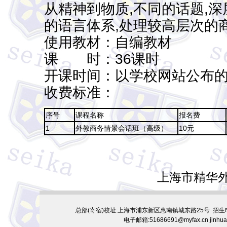
从精神到物质,不同的话题,
的语言体系,处理较高层次的
使用教材：自编教材
课 时：36课时
开课时间：以学校网站公布
收费标准：
序号
课程名称
报名费
1
外教商务情景会话班（高级）
10元
上海市精华
总部(寄宿)校址:上海市浦东新区惠南镇城东路25号 招生电话：02
电子邮箱:51686691@myfax.cn jinhua