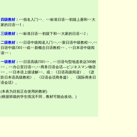
四级教材：
<<假名入门>>、<<标准日语>>初级上册和<<大
家的日语>>1；
三级教材：
<<标准日语>>初级下和<<大家的日语>>2；
二级教材：
<<日语中级阅读入门>>,<<新日语中级教程>>,<<
日语中级J301>>或<<新概念日语教程>>，<<日本语中级阅
读>>；
一级教材：
<<日语高级J501>>，<<日语句型地道表达500例
>>，<<办公室日语>>,<<商务日语会话---ビジネスマン物语
>>，<<日本语上级读解>>。或：《日语高级阅读》、《进
阶日本语高级教程》、《日语会话商务篇》、《国际商务日
语会话》。
(本表为目前正在使用的教材)
(根据班级的学生情况不同，教材可能会改动。)