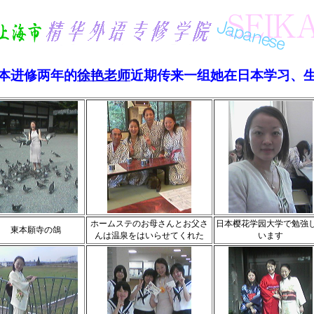
本进修两年的
徐艳老师
近期传来一组她在日本学习、
ホームステのお母さんとお父さ
日本樱花学园大学で勉強
東本願寺の鴿
んは温泉をはいらせてくれた
います