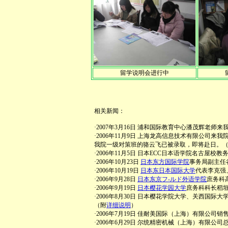
留学说明会进行中
相关新闻：
·2007年3月16日
浦和国际教育中心潘茂辉老师来
·2006年11月9日 上海龙高信息技术有限公司
我院一级对策班的骆云飞已被录取，即将赴日。
·2006年11月5日 日本ECC日本语学院名古屋
·2006年10月23日
日本东方国际学院
事务局副主任
·2006年10月19日
日本东日本国际大学
代表李克强
·2006年9月28日
日本东京フ‐ルド外语学院
庶务科
·2006年9月19日
日本樱花学园大学
庶务科科长稻
·2006年8月30日 日本樱花学院大学、关西国际
（附
详细说明
）
·2006年7月19日 佳耐美国际（上海）有限公
·2006年6月29日 尔统精密机械（上海）有限