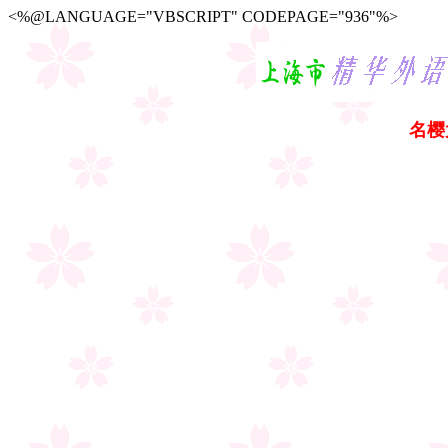
<%@LANGUAGE="VBSCRIPT" CODEPAGE="936"%>
名樱