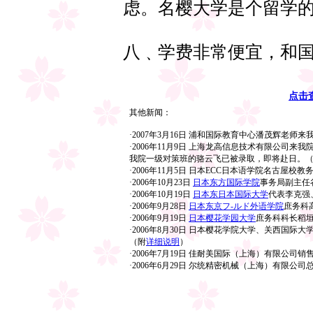
虑。名樱大学是个留学
八﹑学费非常便宜，和
点击
其他新闻：
·2007年3月16日
浦和国际教育中心潘茂辉老师来
·2006年11月9日 上海龙高信息技术有限公司
我院一级对策班的骆云飞已被录取，即将赴日。
·2006年11月5日 日本ECC日本语学院名古屋
·2006年10月23日
日本东方国际学院
事务局副主任
·2006年10月19日
日本东日本国际大学
代表李克强
·2006年9月28日
日本东京フ‐ルド外语学院
庶务科
·2006年9月19日
日本樱花学园大学
庶务科科长稻
·2006年8月30日 日本樱花学院大学、关西国际
（附
详细说明
）
·2006年7月19日 佳耐美国际（上海）有限公
·2006年6月29日 尔统精密机械（上海）有限