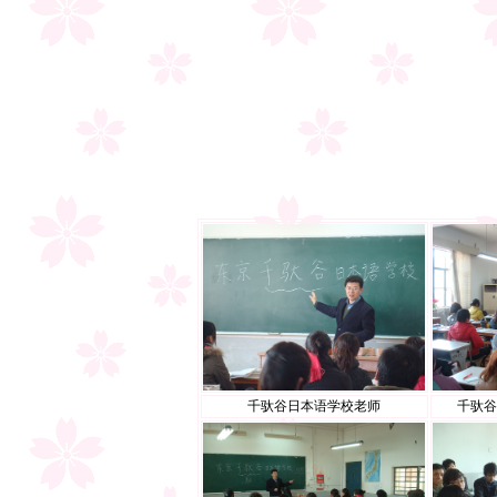
千驮谷日本语学校老师
千驮谷