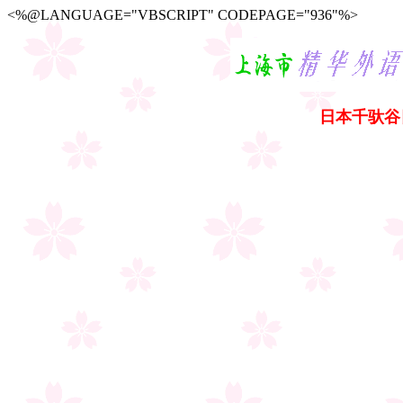
<%@LANGUAGE="VBSCRIPT" CODEPAGE="936"%>
日本千驮谷