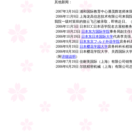
其他新闻：
·2007年3月16日
浦和国际教育中心潘茂辉老师来
·2006年11月9日 上海龙高信息技术有限公司
我院一级对策班的骆云飞已被录取，即将赴日。
·2006年11月5日 日本ECC日本语学院名古屋
·2006年10月23日
日本东方国际学院
事务局副主任
·2006年10月19日
日本东日本国际大学
代表李克强
·2006年9月28日
日本东京フ‐ルド外语学院
庶务科
·2006年9月19日
日本樱花学园大学
庶务科科长稻
·2006年8月30日 日本樱花学院大学、关西国际
（附
详细说明
）
·2006年7月19日 佳耐美国际（上海）有限公
·2006年6月29日 尔统精密机械（上海）有限