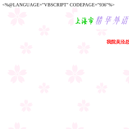
<%@LANGUAGE="VBSCRIPT" CODEPAGE="936"%>
我院吴泾