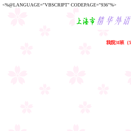
<%@LANGUAGE="VBSCRIPT" CODEPAGE="936"%>
我院3I班（