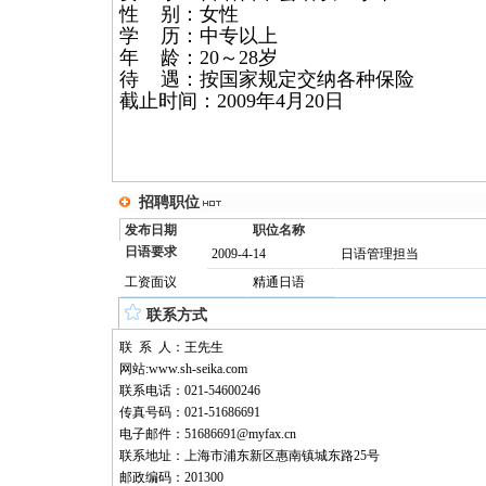
性 别：女性
学 历：中专以上
年 龄：20～28岁
待 遇：按国家规定交纳各种保险
截止时间：2009年4月20日
招聘职位
发布日期
职位名称
日语要求
2009-4-14
日语管理担当
工资面议
精通日语
联系方式
联 系 人：王先生
网站:www.sh-seika.com
联系电话：021-54600246
传真号码：021-51686691
电子邮件：51686691@myfax.cn
联系地址：上海市浦东新区惠南镇城东路25号
邮政编码：201300