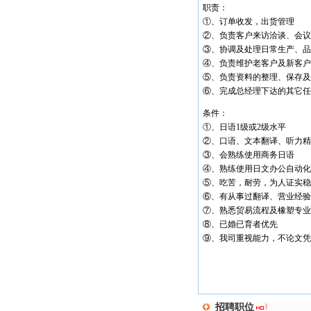
职责：
①、订单收发，出货管理
②、负责客户来访洽谈、会议
③、协调及处理日常生产、品
④、负责维护老客户及新客户
⑤、负责资料的整理、保存及
⑥、完成总经理下达的其它任
条件：
①、日语1级或2级水平
②、口语、文本翻译、听力精
③、会熟练使用商务日语
④、熟练使用日文办公自动化
⑤、吃苦，耐劳，为人证实稳
⑥、有从事过翻译、营业经验
⑦、熟悉贸易流程及橡塑专业
⑧、已婚已育者优先
⑨、我司重视能力，不论文凭
招聘职位