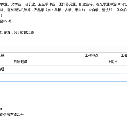
零件业、光学业、电子业、五金零件业、医疗器具业、航空业等。在光学业中近80%
机、溶剂清洗机等等，产品形式有：单槽、多槽、半自动、全自动、清洗线。 圣奇
！
855号
41 传真：021-67192050
名称
工作地点
工
日语翻译
上海市
精通
n
南镇城东路25号