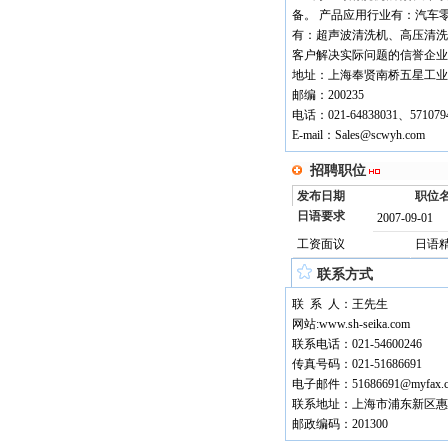
备。 产品应用行业有：汽车
有：超声波清洗机、高压清洗
客户解决实际问题的信誉企业
地址：上海奉贤南桥五星工业区
邮编：200235
电话：021-64838031、571079
E-mail：Sales@scwyh.com
招聘职位
发布日期
职位
日语要求
2007-09-01
工资面议
日语
联系方式
联 系 人：王先生
网站:www.sh-seika.com
联系电话：021-54600246
传真号码：021-51686691
电子邮件：51686691@myfax.c
联系地址：上海市浦东新区惠
邮政编码：201300