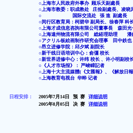
○上海市人民政府外事办 顾乐天副處長
○上海市教委：职成教处 庄俭副處長、凌晓
○ 国际交流处 張 進 副處長
○闵行区教育局：柯碧华 副局长、徐春萍 科
○上海才成信息咨詢有限公司董事長 森田光
○上海遠州物流有限公司 総経理助理 潘
○アクリル板絵画制作研究会理事 田中鉄也
○昂立进修学院：邱夕斌 副院长
○新干线日语培训中心：俞彊 校长
○新世界进修中心：许纬 校长 、许小明副校
○《人才市场报》： 严峻嵘記者
○上海十大主流媒體(《文匯報》、《解放日報
○上海教育电视台 华晔 记者
日程安排：
2005年7月14日 预 赛
详细说明
2005年8月05日 决 赛
详细说明