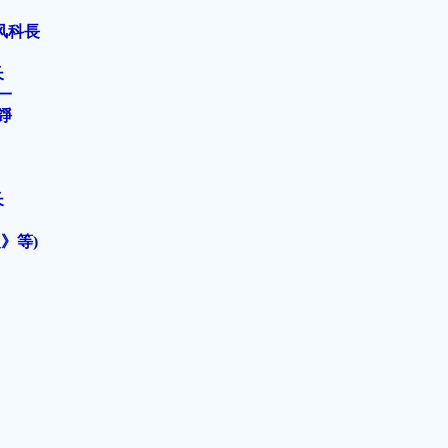
风科長
长
一
錚
长
》等)