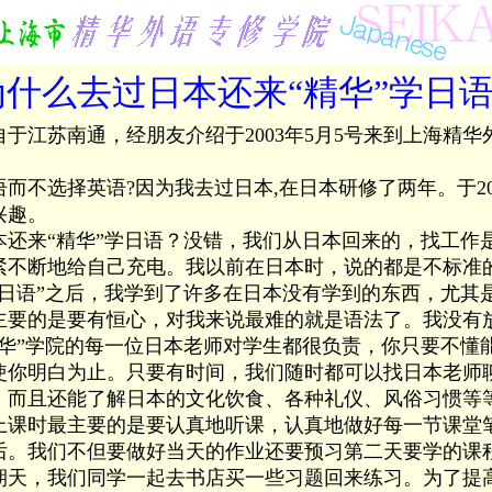
为什么去过日本还来“精华”学日
江苏南通，经朋友介绍于2003年5月5号来到上海精华
选择英语?因为我去过日本,在日本研修了两年。于20
兴趣。
来“精华”学日语？没错，我们从日本回来的，找工作
紧不断地给自己充电。我以前在日本时，说的都是不标准
华日语”之后，我学到了许多在日本没有学到的东西，尤其
的是要有恒心，对我来说最难的就是语法了。我没有
精华”学院的每一位日本老师对学生都很负责，你只要不懂
使你明白为止。只要有时间，我们随时都可以找日本老师
。而且还能了解日本的文化饮食、各种礼仪、风俗习惯等
上课时最主要的是要认真地听课，认真地做好每一节课堂
后。我们不但要做好当天的作业还要预习第二天要学的课
期天，我们同学一起去书店买一些习题回来练习。为了提