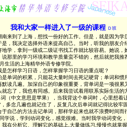
我和大家一样进入了一级的课程
Ｄ班
来到了上海，想找一份好的工作。但是，就是因为学
于是，我决定选择外语来提高自己。当时，听我的朋友介
好地学，拿到一级或二级证书找工作就比较容易。她说，
，说那里的学习环境和教学质量蛮不错的，然后就把我推
个月生活的上海精华外语专修学院。
是怎样学习日语，怎样掌握学习日语的重点呢？
单词的积累，只能花大量时间去死记硬背；单词和惯
再默读几遍。加深自己的印象很重要，背单词是一项很累
头就忘了，我也有同感。后来我尝试着用联系实际生活的
个单词（中文意思是苹果），当我背这个单词时，心里想着
ご"，多念几遍也就记住了，反复几次后单词就记得比较牢
合于自己的方法去记单词，那样学起来也就不浪费时间而
学说，学到动词变化，感觉很难。当时我学动词变化，
，我在分析它、理解它的基础上,大量做练习,慢慢也就掌