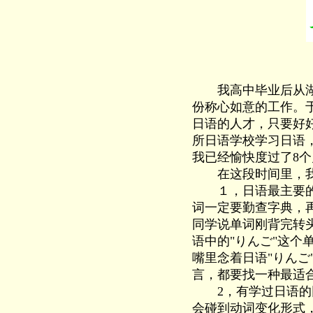
我高中毕业后从湖南
份称心如意的工作。
日语的人才，只要好
所日语学校学习日语
我已经愉快度过了8
在这段时间里，我
１，日语最主要的是
词一定要勤查字典，
同学说单词刚背完转
语中的"りんご"这
嘴里念着日语"りん
言，都要找一种最适
2，有学过日语的同
会碰到动词变化形式