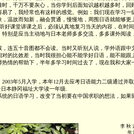
难时，千万不要灰心，当你学到后面知识越积越多时，回
容易了，我经常也有这样的感觉。例如：我们现在学习一
象，温故而知新，融会贯通，慢慢地，周围日语就能够更
好课堂讲课之后，必须认真地复习当天的内容，在时间
，特别是应当主动地与日本老师多多交流，多多课外阅读
候，连五十音图都不会读。当时又听别人说，学外语跟中
相对的比效差，当时我很担心能不能学好日语，能不能跟
师热情的帮助下，半年多学习时间过去了，现在我和大家
03年5月入学，本年12月去应考日语能力二级通过并取得
去日本静冈福址大学读一年级.
的日语学习，改变了当初要在中国求职的想法，如果
李 秋 
年