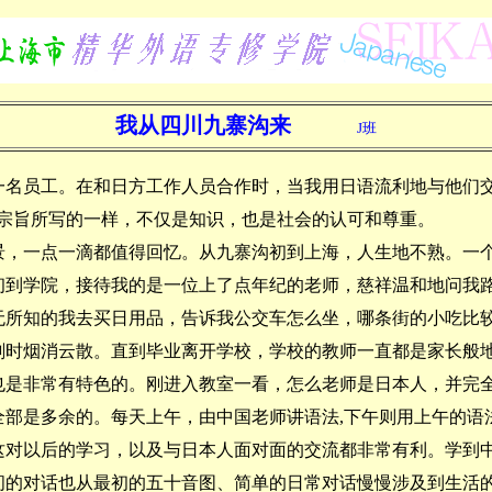
我从四川九寨沟来
J班
员工。在和日方工作人员合作时，当我用日语流利地与他们交
的宗旨所写的一样，不仅是知识，也是社会的认可和尊重。
一点一滴都值得回忆。从九寨沟初到上海，人生地不熟。一个
初到学院，接待我的是一位上了点年纪的老师，慈祥温和地问我
无所知的我去买日用品，告诉我公交车怎么坐，哪条街的小吃比
刹时烟消云散。直到毕业离开学校，学校的教师一直都是家长般
非常有特色的。刚进入教室一看，怎么老师是日本人，并完全
全部是多余的。每天上午，由中国老师讲语法,下午则用上午的语
这对以后的学习，以及与日本人面对面的交流都非常有利。学到
间的对话也从最初的五十音图、简单的日常对话慢慢涉及到生活