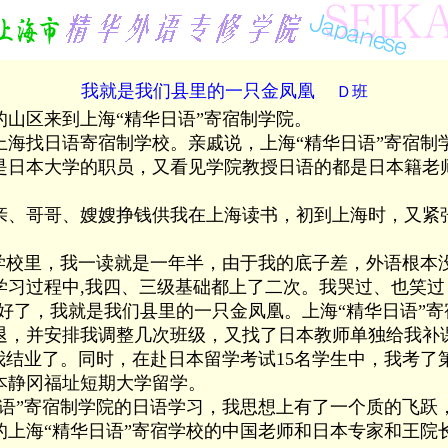
我就是我们县里的一只金凤凰
Ｄ班
区来到上海“精华日语”寄宿制学院。
找日语寄宿制学校。亲戚说，上海“精华日语”寄宿制
是日本大学的职员，又看见学院教授日语的都是日本籍老
哥哥、嫂嫂挣钱供我在上海读书，初到上海时，又紧张
校里，我一读就是一年半，由于我的底子差，外语根本
学习过程中,我四、三级基础都上了二次。我哭过、也笑过
好了，我就是我们县里的一只金凤凰。上海“精华日语”
退，并安排我调整几次班级，又找了日本教师单独给我补
我结业了。同时，在赴日本留学考试15名学生中，我考了
静冈福址短期大学留学。
”寄宿制学院的日语学习，我思想上有了一个质的飞跃
海“精华日语”寄宿学校的中国老师和日本专家和王院