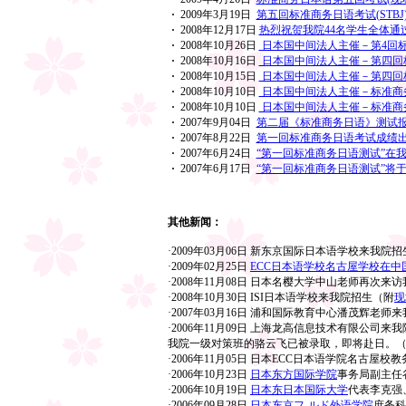
·
2009年3月19日
第五回标准商务日语考试(STBJ
·
2008年12月17日
热烈祝贺我院44名学生全体通过
·
2008年10月26日
日本国中间法人主催－第4回标
·
2008年10月16日
日本国中间法人主催－第四回标
·
2008年10月15日
日本国中间法人主催－第四回标
·
2008年10月10日
日本国中间法人主催－标准商务
·
2008年10月10日
日本国中间法人主催－标准商务
·
2007年9月04日
第二届《标准商务日语》测试报
·
2007年8月22日
第一回标准商务日语考试成绩出炉
·
2007年6月24日
“第一回标准商务日语测试”在我
·
2007年6月17日
“第一回标准商务日语测试”将于2
其他新闻：
·2009年03月06日
新东京国际日本语学校来我院招
·2009年02月25日
ECC日本语学校名古屋学校在
·2008年11月08日
日本名樱大学中山老师再次来访
·2008年10月30日
ISI日本语学校来我院招生（附
现
·2007年03月16日
浦和国际教育中心潘茂辉老师来
·2006年11月09日 上海龙高信息技术有限公
我院一级对策班的骆云飞已被录取，即将赴日。
·2006年11月05日 日本ECC日本语学院名古
·2006年10月23日
日本东方国际学院
事务局副主任
·2006年10月19日
日本东日本国际大学
代表李克强
·2006年09月28日
日本东京フ‐ルド外语学院
庶务科