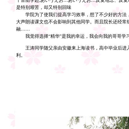
十音图学起,あいうえお…あいうえお…反复地念、反
是特别艰苦，却又特别回味
学院为了使我们提高学习效率，想了不少好的方法，
大声朗读课文也不会影响到其他同学。而且院长还经常
融……
我觉得选择“精华”是我的幸运，我会向我的哥哥学
王涛同学随父亲由安徽来上海读书，高中毕业后进入
利。