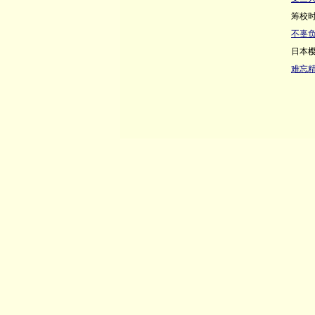
筹校
不辜负
日本
难忘