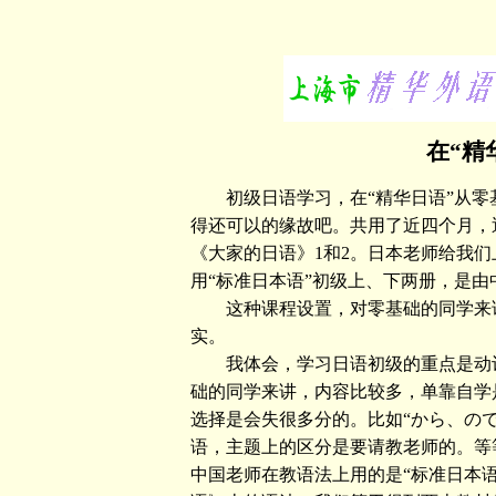
在“精
初级日语学习，在“精华日语”从零
得还可以的缘故吧。共用了近四个月，近6
《大家的日语》1和2。日本老师给我
用“标准日本语”初级上、下两册，是由
这种课程设置，对零基础的同学来讲
实。
我体会，学习日语初级的重点是动词
础的同学来讲，内容比较多，单靠自学
选择是会失很多分的。比如“から、ので
语，主题上的区分是要请教老师的。等
中国老师在教语法上用的是“标准日本