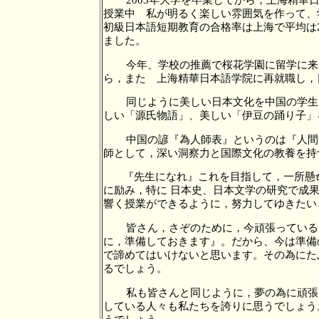
授業中 私が明るく楽しい雰囲気を作って、
初級日本語短期教育の合格率は上海で平均は2
ました。
今年、学校の推薦で桜花学園に留学に来
ら，また 上海精華日本語学院に再就職し
同じように美しい日本文化を中国の学生
しい「源氏物語」、美しい「伊豆の踊り子」
中国の諺『為人師表』というのは『人間
師として，深い洞察力と国際文化の教養を持
『先生になれ』これを目指して，一所懸
に励み，特に 日本史、日本文学の研究で成
響く授業ができるように，努力してゆきたい
皆さん，さぞのために，今頑張っている
に，準備しておきます』。だから、今は準備
で諦めてはいけないと思います。その為にた
るでしょう。
私も皆さんと同じように，夢の為に頑張
している人々も私たちを誇りに思うでしょう