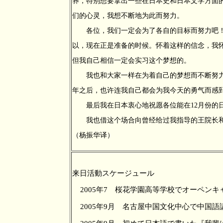
养，特别想要拿出一些在日本史和日本文学方面
们的心灵，我想不断地为此而努力。
各位，我们一定会为了各自的目标而努力吧！哈
以，现在正是准备的时候。怀着这样的信念，我
但我自己相信一定会实习这个梦想的。
我也和大家一样在为着自己的梦想而不断努力
年之后，也许连我自己都会为我今天的勇气而感
最后我在日本衷心地祝愿各位能在12月份的日
我也借这个场合向曾经给过我指导的王院长和
（杨振华译）
来日活動スケージュール
2005年7 桜花学園高等学校でオーペン
2005年9月 名古屋中国文化中心で中国