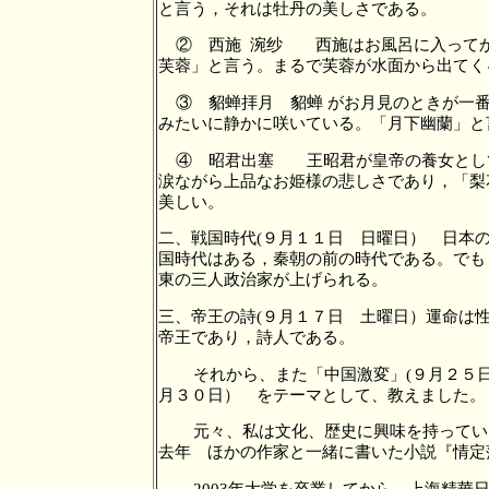
と言う，それは牡丹の美しさである。
② 西施 涴纱 西施はお風呂に入って
芙蓉」と言う。まるで芙蓉が水面から出てく
③ 貂蝉拝月 貂蝉 がお月見のときが一
みたいに静かに咲いている。「月下幽蘭」
④ 昭君出塞 王昭君が皇帝の養女とし
涙ながら上品なお姫様の悲しさであり，「梨
美しい。
二、戦国時代(９月１１日 日曜日） 日本
国時代はある，秦朝の前の時代である。でも
東の三人政治家が上げられる。
三、帝王の詩(９月１７日 土曜日）運命は
帝王であり，詩人である。
それから、また「中国激変」(９月２５
月３０日） をテーマとして、教えました
元々、私は文化、歴史に興味を持ってい
去年 ほかの作家と一緒に書いた小説『情
2003年大学を卒業してから，上海精