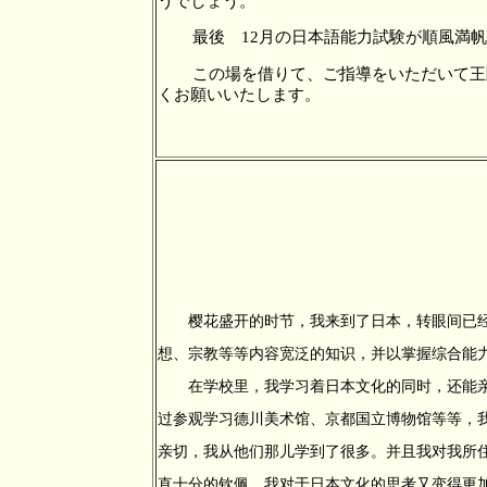
うでしょう。
最後 12月の日本語能力試験が順風満
この場を借りて、ご指導をいただいて王
くお願いいたします。
樱花盛开的时节，我来到了日本，转眼间已经
想、宗教等等内容宽泛的知识，并以掌握综合能
在学校里，我学习着日本文化的同时，还能亲
过参观学习德川美术馆、京都国立博物馆等等，
亲切，我从他们那儿学到了很多。并且我对我所住
直十分的钦佩。我对于日本文化的思考又变得更