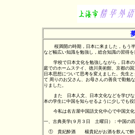
桜満開の時期，日本に来ました，もう
など幅広い知識を勉強し，総合知識の習得を
学校で日本文化を勉強しながら，日本の
庭でのホームステイ、徳川美術館、京都の国
日本思想について思考を変えました。先生と
て 周りのお父さん、お母さんの善良で勤勉
りました。
また 日本人文、日本文化などを学びな
本の学生に中国を知らせるように少しでも役
今私は名古屋中国語文化中心で中国文
一、古典美学(９月３日 土曜日）：中国
① 貴妃酔酒 楊貴妃がお酒を飲んで酔