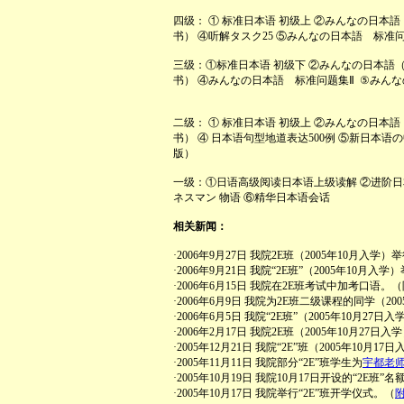
四级： ① 标准日本语 初级上 ②みんなの日本
书）
④听解タスク25 ⑤みんなの日本語 标准问
三级：①标准日本语 初级下 ②みんなの日本語
书）
④みんなの日本語 标准问题集Ⅱ ⑤みんな
二级： ① 标准日本语 初级上 ②みんなの日本
书）
④ 日本语句型地道表达500例 ⑤新日本
版）
一级：①日语高级阅读日本语上级读解 ②进阶日
ネスマン 物语 ⑥精华日本语会话
相关新闻：
·2006年9月27日 我院2E班（2005年10月入
·2006年9月21日 我院“2E班”（2005年10
·2006年6月15日 我院在2E班考试中加考口语。
·2006年6月9日 我院为2E班二级课程的同学（2
·2006年6月5日 我院“2E班”（2005年10月
·2006年2月17日 我院2E班（2005年10月2
·2005年12月21日 我院“2E”班（2005年10
·2005年11月11日 我院部分“2E”班学生为
宇都老
·2005年10月19日 我院10月17日开设的“2
·2005年10月17日 我院举行“2E”班开学仪式。（