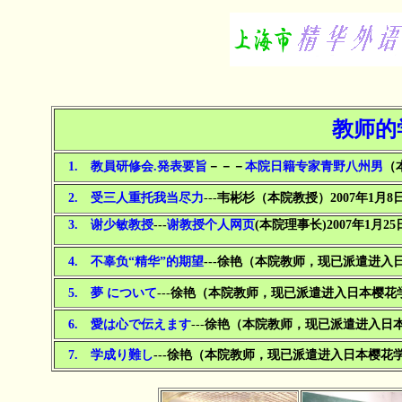
教师的
1. 教員研修会.発表要旨
－－－
本院日籍专家青野八州男
（
2. 受三人重托我当尽力
---
韦彬杉（本院教授）2007年1月8
3. 谢少敏教授
---
谢教授个人网页
(本院理事长)2007年1月25
4. 不辜负“精华”的期望
---徐艳（本院教师，现已派遣进
5. 夢 について
---
徐艳（本院教师，现已派遣进入日本樱花
6. 愛は心で伝えます
---
徐艳（本院教师，现已派遣进入日本
7. 学成り難し
---
徐艳（本院教师，现已派遣进入日本樱花学