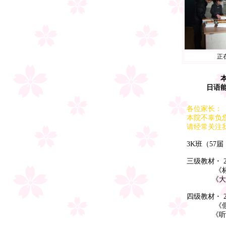
正
本院
日语
各位家长：
本院不辜负
请经常关注
3K班（57届，
三级教材
·
2
《标准日本
《大家的日
四级教材
·
《假名
《听解タス