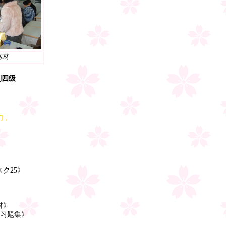
教材
到四级
们，
ク25》
材》
习题集》