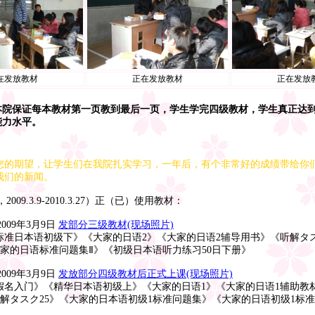
在发放教材
正在发放教材
正在发放
保证每本教材第一页教到最后一页，学生学完四级教材，学生真正达
能力水平。
您的期望，让学生们在我院扎实学习，一年后，有个非常好的成绩带给你
我们的新闻。
2009.3.9-2010.3.27）正（已）使用教材：
009年3月9日
发部分三级教材(现场照片)
语初级下》《大家的日语2》《大家的日语2辅导用书》《听解タス
语标准问题集Ⅱ》《初级日本语听力练习50日下册》
2009年3月9日
发放部分四级教材后正式上课(现场照片)
入门》
《精华日本语初级上》
《大家的日语1》《大家的日语1辅助教
ク25》《大家的日本语初级1标准问题集》《大家的日语初级1标准