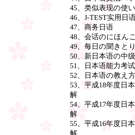
45、类似表现の使
46、J-TEST实用
47、商务日语
48、会话のにほん
49、每日の聞きと
50、新日本语の中级
51、日本语能力考试
52、日本语の教え
53、平成18年度日
解
54、平成17年度日
解
55、平成16年度日
解