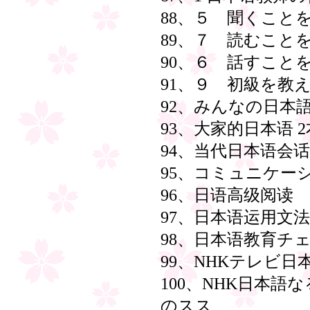
88、５ 聞くこと
89、７ 読むこ
90、６ 話すこと
91、９ 初級を教
92、みんなの日本
93、大家的日本语 2
94、当代日本语会话
95、コミュニケー
96、日语高级阅读
97、日本语运用文法
98、日本语教育チ
99、NHKテレビ
100、NHK日本
のスス