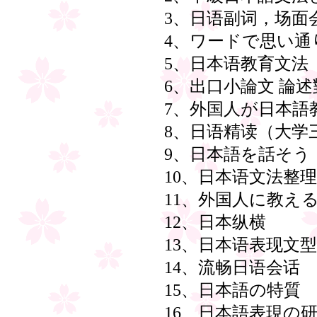
3、日语副词，场面
4、ワードで思い通
5、日本语教育文法
6、出口小論文 論
7、外国人が日本語
8、日语精读（大学
9、日本語を話そう
10、日本语文法整
11、外国人に教え
12、日本纵横
13、日本语表现文
14、流畅日语会话
15、日本語の特質
16、日本語表現の