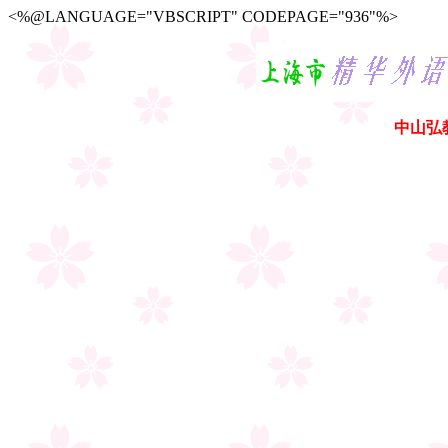
<%@LANGUAGE="VBSCRIPT" CODEPAGE="936"%>
中山弘