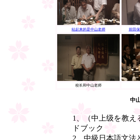
站起来的是中山老师
前田保
校长和中山老师
中
1、（中上级を教え
ドブック
2、中級日本語文法