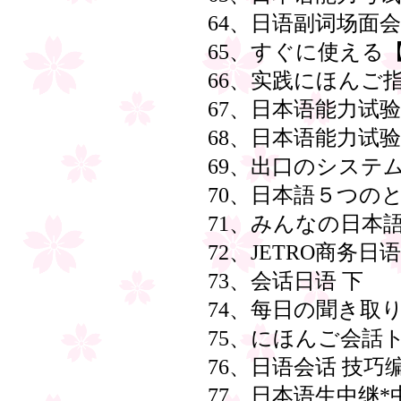
64、日语副词场面
65、すぐに使える
66、实践にほんご
67、日本语能力试验
68、日本语能力试验
69、出口のシステ
70、日本語５つ
71、みんなの日本
72、JETRO商务
73、会话日语 下
74、每日の聞き取り
75、にほんご会話
76、日语会话 技巧
77、日本语生中继