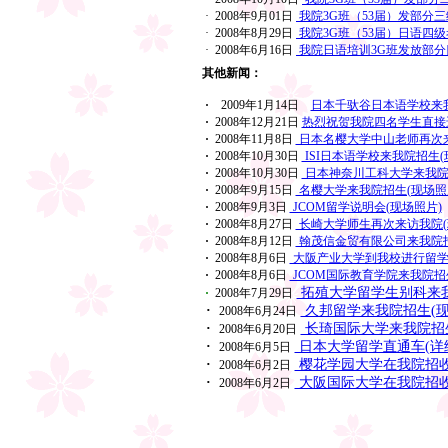
· 2008年9月01日
我院3G班（53届）发部分三
· 2008年8月29日
我院3G班（53届）日语四级
· 2008年6月16日
我院日语培训3G班发放部分
其他新闻：
·
2009年1月14日
日本千驮谷日本语学校来
·
2008年12月21日
热烈祝贺我院四名学生直接进
·
2008年11月8日
日本名樱大学中山老师再次来
·
2008年10月30日
ISI日本语学校来我院招生(
·
2008年10月30日
日本神奈川工科大学来我院
·
2008年9月15日
名樱大学来我院招生(现场照
·
2008年9月3日
JCOM留学说明会(现场照片)
·
2008年8月27日
长崎大学师生再次来访我院(
·
2008年8月12日
翰茂信金贸有限公司来我院招
·
2008年8月6日
大阪产业大学到我校进行留学
·
2008年8月6日
JCOM国际教育学院来我院招
拓殖大学留学生别科来我
·
2008年7月29日
·
久邦留学来我院招生(现
2008年6月24日
·
长琦国际大学来我院招生
2008年6月20日
·
日本大学留学直通车(详
2008年6月5日
·
樱花学园大学在我院招收
2008年6月2日
·
大阪国际大学在我院招收
2008年6月2日