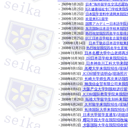
·
2009年3月26日
日本“海外留学生交流志愿协
·
2009年3月25日
IGL健康福祉专门学校来我院
·
2009年3月25日
日本留学资料申请网来我院招
·
2009年3月20日
欢迎来IGL留学
·
2009年3月16日
国際アカデミー日本語学院来
·
2009年3月06日
东京国际日本语学校来我院招
·
2009年2月28日
热烈祝贺我院四名学生取得
·
2009年2月25日
ECC日本语学校名古屋学校
·
2009年1月14日
日本千驮谷日本语学校来
·
2008年12月21日
热烈祝贺我院四名学生直接进
·
日本名樱大学中山老师再次
2008年11月8日
·
ISI日本语学校来我院招生
2008年10月30日
·
日本神奈川工科大学来我院
2008年10月30日
·
名樱大学来我院招生(现场
2008年9月15日
·
JCOM留学说明会(现场照片
2008年9月3日
·
长崎大学师生再次来访我院
2008年8月27日
·
翰茂信金贸有限公司来我院
2008年8月12日
·
大阪产业大学到我校进行留学
2008年8月6日
·
JCOM国际教育学院来我院招
2008年8月6日
拓殖大学留学生别科来我院
·
2008年7月29日
·
久邦留学来我院招生(现场
2008年6月24日
·
长琦国际大学来我院招生(
2008年6月20日
·
日本大学留学直通车(详细说
2008年6月5日
·
樱花学园大学在我院招收编
2008年6月2日
·
大阪国际大学在我院招收留学
2008年6月2日