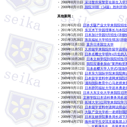
·
2008年8月11日
吴泾警所朱警官在新生入学3
·
2008年8月11日
我院3H班（54届）胜利开班
其他新闻：
·
2011年6月1日
日本大阪产业大学来我院招生
·
2011年5月29日
东京木下学园理事长与本院院
·
2011年5月10日
日本加计学园9月招生(详细情
·
2011年3月28日
东京福祉大学招生情况(详细
·
2009年11月13日
直升日本国立大学
·
2009年11月5日
久邦留学来我院作留学说明会
·
2009年11月2日
日本名樱大学明年4月生的入
·
2009年10月28日
日本文林学院到我院招生(
·
2009年10月21日
我院应邀参加由“莱恩帕里
·
2009年10月12日
日本名樱大学入学式(现场照
·
2009年9月17日
日本东方国际学院来我院商谈
·
2009年9月16日
日本留学资料申请网来我院作
·
2009年9月12日
浦和国际教育中心马老师来我
·
2009年9月11日
日本静冈福祉大学岩本勇老师
·
2009年9月9日
日本大东文化大学来我院召开
·
2009年9月3日
文林学院日本语科事务局长岩
·
2009年8月27日
长琦大学5位同学来我院学习
·
2009年7月15日
日本留学资料申请网说明会(
·
2009年7月14日
大阪产业大学朴一老师到我院
·
2009年7月14日
日本文林学院事务局长岩下孝
·
2009年4月17日
海外留学生交流支援集团上
大桥谦先生、高尾孝幸先生到我