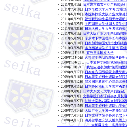
·
2011年8月1日
日本东京都市不动产株式会社
·
2011年7月18日
日本名樱大学入学考试(现场
·
2011年6月30日
本院姊妹校大阪产业大学募集
·
2011年6月29日
祝贺我院学生晏阳天考进明治
·
2011年6月25日
关西国际大学外国人留学生募
·
2011年6月23日
日本名樱大学入学考试通知(
·
2011年6月1日
日本大阪产业大学来我院招生
·
2011年5月29日
东京木下学园理事长与本院院
·
2011年5月10日
日本加计学园9月招生(详细情
·
2011年3月28日
东京福祉大学招生情况(详细
·
2009年11月13日
直升日本国立大学
·
2009年11月5日
久邦留学来我院作留学说明会
·
2009年10月28日
日本文林学院到我院招生(
·
2009年10月21日
我院应邀参加由“莱恩帕里
·
2009年9月17日
日本东方国际学院来我院商谈
·
2009年9月16日
日本留学资料申请网来我院作
·
2009年9月12日
浦和国际教育中心马老师来我
·
2009年9月11日
日本静冈福祉大学岩本勇老师
·
2009年9月9日
日本大东文化大学来我院召开
·
2009年9月3日
文林学院日本语科事务局长岩
·
2009年8月27日
长琦大学5位同学来我院学习
·
2009年7月15日
日本留学资料申请网说明会(
·
2009年7月14日
大阪产业大学朴一老师到我院
·
2009年7月14日
日本文林学院事务局长岩下孝
·
2009年4月17日
海外留学生交流支援集团上
大桥谦先生、高尾孝幸先生到我