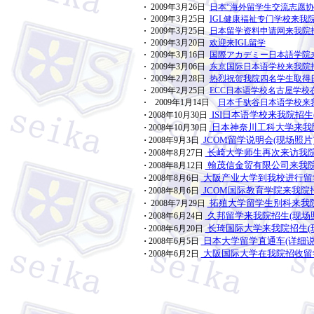
·
2009年3月26日
日本“海外留学生交流志愿协
·
2009年3月25日
IGL健康福祉专门学校来我院
·
2009年3月25日
日本留学资料申请网来我院招
·
2009年3月20日
欢迎来IGL留学
·
2009年3月16日
国際アカデミー日本語学院来
·
2009年3月06日
东京国际日本语学校来我院招
·
2009年2月28日
热烈祝贺我院四名学生取得
·
2009年2月25日
ECC日本语学校名古屋学校
·
2009年1月14日
日本千驮谷日本语学校来
·
ISI日本语学校来我院招生
2008年10月30日
·
日本神奈川工科大学来我院
2008年10月30日
·
JCOM留学说明会(现场照片
2008年9月3日
·
长崎大学师生再次来访我院
2008年8月27日
·
翰茂信金贸有限公司来我院
2008年8月12日
·
大阪产业大学到我校进行留学
2008年8月6日
·
JCOM国际教育学院来我院招
2008年8月6日
拓殖大学留学生别科来我院
·
2008年7月29日
·
久邦留学来我院招生(现场
2008年6月24日
·
长琦国际大学来我院招生(
2008年6月20日
·
日本大学留学直通车(详细说
2008年6月5日
·
大阪国际大学在我院招收留学
2008年6月2日