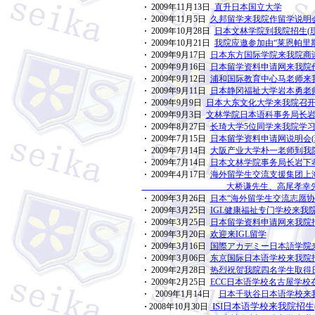
·
2009年11月13日
直升日本国立大学
·
2009年11月5日
久邦留学来我院作留学说明会
·
2009年10月28日
日本文林学院到我院招生(
·
2009年10月21日
我院应邀参加由“莱恩帕里
·
2009年9月17日
日本东方国际学院来我院商谈
·
2009年9月16日
日本留学资料申请网来我院作
·
2009年9月12日
浦和国际教育中心马老师来我
·
2009年9月11日
日本静冈福祉大学岩本勇老师
·
2009年9月9日
日本大东文化大学来我院召开
·
2009年9月3日
文林学院日本语科事务局长岩
·
2009年8月27日
长琦大学5位同学来我院学习
·
2009年7月15日
日本留学资料申请网说明会(
·
2009年7月14日
大阪产业大学朴一老师到我院
·
2009年7月14日
日本文林学院事务局长岩下孝
·
2009年4月17日
海外留学生交流支援集团上
大桥谦先生、高尾孝幸先生到我
·
2009年3月26日
日本“海外留学生交流志愿协
·
2009年3月25日
IGL健康福祉专门学校来我院
·
2009年3月25日
日本留学资料申请网来我院招
·
2009年3月20日
欢迎来IGL留学
·
2009年3月16日
国際アカデミー日本語学院来
·
2009年3月06日
东京国际日本语学校来我院招
·
2009年2月28日
热烈祝贺我院四名学生取得
·
2009年2月25日
ECC日本语学校名古屋学校
·
2009年1月14日
日本千驮谷日本语学校来
·
ISI日本语学校来我院招生
2008年10月30日