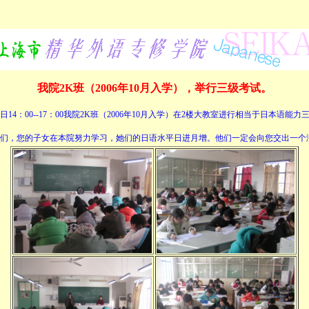
我院2K班（2006年10月入学），举行三级考试。
1日14：00--17：00我院2K班（2006年10月入学）在2楼大教室进行相当于日本语能
们，您的子女在本院努力学习，她们的日语水平日进月增。他们一定会向您交出一个