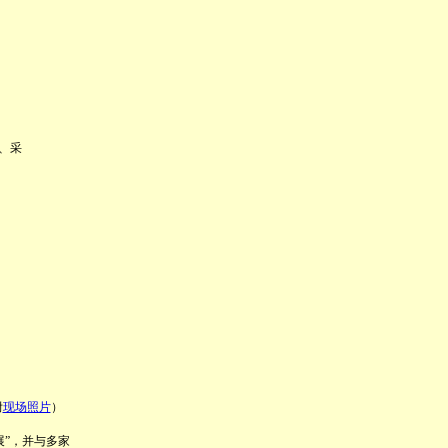
。
、采
附
现场照片
）
展”，并与多家