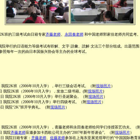
、
2K班的三级考试由日籍专家
齐藤老师
永田奏老师
和中国老师郭家佳老师共同监考
院举行的日语能力等级考试有听解、文字·語彙、読解·文法三个部分组成。出题范围
参照每年一次的由日本国振兴协会等主办的全球考试。
月2日 我院2K班（2006年10月入学），举行三级会话考试。（附
现场照片
）
29日 我院2K班（2006年10月入学），发放二级书籍。(附
现场照片
)
月22日 我院2K班（2006年10月入学）举行圣诞聚会。（附
现场照片
）
月6日 我院2K班（2006年10月入学）举行四级考试。（附
现场照片
）
月16日 我院“2K”班开学典礼。（附
现场照片
）
月2日 我院2K班（2006年10月入学），斋藤老师和永田奏老师给同学们传授茶艺功夫。（
4日 我院
齐藤老师
应邀参加卡西欧公司主办的“2007年新年答谢会”。（附
现场照片
）
月21日 我院日籍专家：
齐藤老师
、
佐藤老师
参加在上海东亚展览馆举行的“中国国际教育